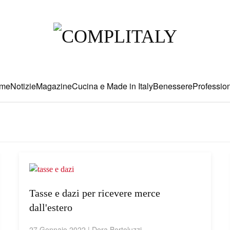
me
Notizie
Magazine
Cucina e Made in Italy
Benessere
Profession
Tasse e dazi per ricevere merce
dall'estero
27 Gennaio 2022
|
Dora Bortoluzzi