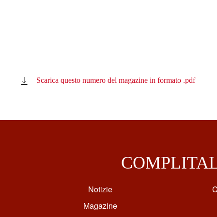
Scarica questo numero del magazine in formato .pdf
COMPLITA
Notizie
C
Magazine