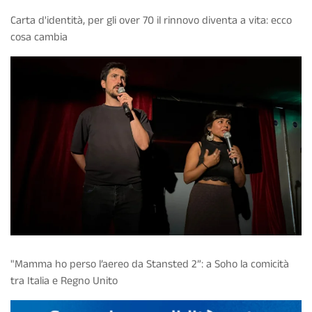
Carta d'identità, per gli over 70 il rinnovo diventa a vita: ecco
cosa cambia
"Mamma ho perso l’aereo da Stansted 2”: a Soho la comicità
tra Italia e Regno Unito