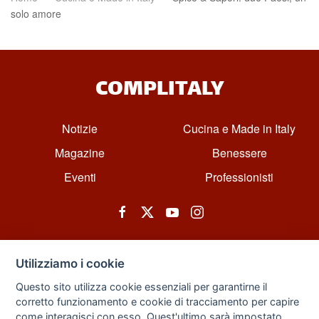
solo amore
COMPLITALY
Notizie
Cucina e Made in Italy
Magazine
Benessere
Eventi
Professionisti
Utilizziamo i cookie
Questo sito utilizza cookie essenziali per garantirne il
corretto funzionamento e cookie di tracciamento per capire
© All rights reserved. Powered by Zarix Solution LTD, Forest House
come interagisci con esso. Quest'ultimo sarà impostato