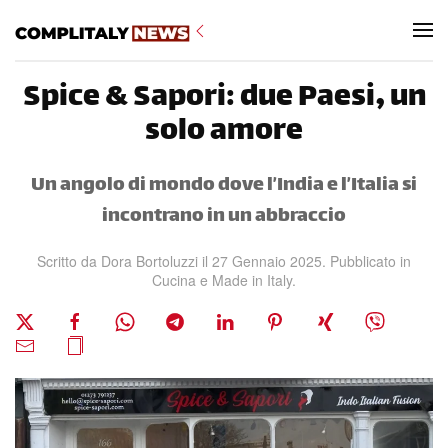
Skip to main content
Spice & Sapori: due Paesi, un
solo amore
Un angolo di mondo dove l’India e l’Italia si
incontrano in un abbraccio
Scritto da
Dora Bortoluzzi
il
27 Gennaio 2025
. Pubblicato in
Cucina e Made in Italy
.