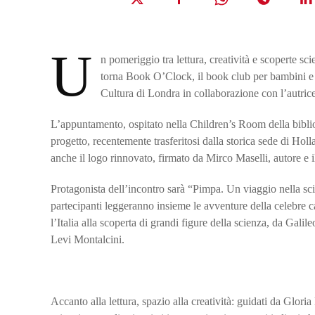
U
n pomeriggio tra lettura, creatività e scoperte sc
torna Book O’Clock, il book club per bambini e b
Cultura di Londra in collaborazione con l’autric
L’appuntamento, ospitato nella Children’s Room della bibl
progetto, recentemente trasferitosi dalla storica sede di Hol
anche il logo rinnovato, firmato da Mirco Maselli, autore e 
Protagonista dell’incontro sarà “Pimpa. Un viaggio nella sc
partecipanti leggeranno insieme le avventure della celebre c
l’Italia alla scoperta di grandi figure della scienza, da Ga
Levi Montalcini.
Accanto alla lettura, spazio alla creatività: guidati da Gloria