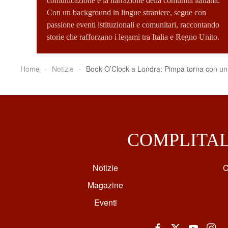
comunicazione e la narrazione della comunità italiana.
Con un background in lingue straniere, segue con
passione eventi istituzionali e comunitari, raccontando
storie che rafforzano i legami tra Italia e Regno Unito.
Home
Notizie
Book O’Clock a Londra: Pimpa torna con un 
COMPLITA
Notizie
C
Magazine
Eventi