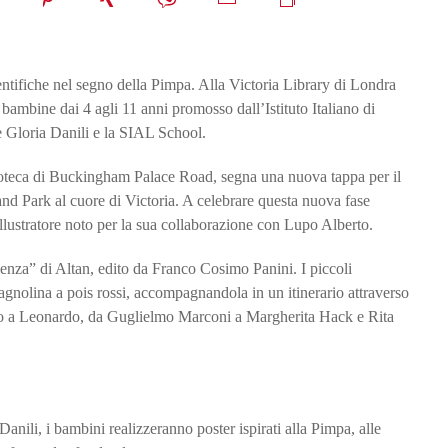
ientifiche nel segno della Pimpa. Alla Victoria Library di Londra
ambine dai 4 agli 11 anni promosso dall’Istituto Italiano di
e Gloria Danili e la SIAL School.
ioteca di Buckingham Palace Road, segna una nuova tappa per il
land Park al cuore di Victoria. A celebrare questa nuova fase
illustratore noto per la sua collaborazione con Lupo Alberto.
ienza” di Altan, edito da Franco Cosimo Panini. I piccoli
agnolina a pois rossi, accompagnandola in un itinerario attraverso
lileo a Leonardo, da Guglielmo Marconi a Margherita Hack e Rita
 Danili, i bambini realizzeranno poster ispirati alla Pimpa, alle