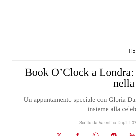
Skip to main content
Ho
Book O’Clock a Londra: 
nella
Un appuntamento speciale con Gloria Danili
insieme alla celeb
Scritto da
Valentina Dapit
il
0