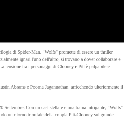
 trilogia di Spider-Man, "Wolfs" promette di essere un thriller
zialmente ignari l'uno dell'altro, si trovano a dover collaborare e
 La tensione tra i personaggi di Clooney e Pitt è palpabile e
 Austin Abrams e Poorna Jagannathan, arricchendo ulteriormente il
l 20 Settembre. Con un cast stellare e una trama intrigante, "Wolfs"
ndo un ritorno trionfale della coppia Pitt-Clooney sul grande