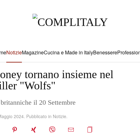
me
Notizie
Magazine
Cucina e Made in Italy
Benessere
Profession
ooney tornano insieme nel
iller "Wolfs"
e britanniche il 20 Settembre
Maggio 2024
. Pubblicato in
Notizie
.