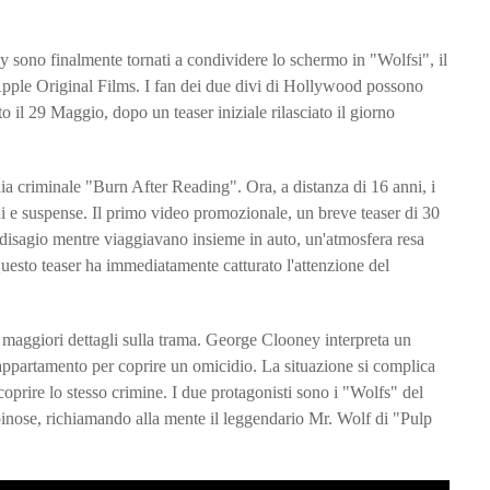
 sono finalmente tornati a condividere lo schermo in "Wolfsi", il
Apple Original Films. I fan dei due divi di Hollywood possono
ito il 29 Maggio, dopo un teaser iniziale rilasciato il giorno
ia criminale "Burn After Reading". Ora, a distanza di 16 anni, i
ni e suspense. Il primo video promozionale, un breve teaser di 30
 disagio mentre viaggiavano insieme in auto, un'atmosfera resa
. Questo teaser ha immediatamente catturato l'attenzione del
ti maggiori dettagli sulla trama. George Clooney interpreta un
e appartamento per coprire un omicidio. La situazione si complica
coprire lo stesso crimine. I due protagonisti sono i "Wolfs" del
i spinose, richiamando alla mente il leggendario Mr. Wolf di "Pulp