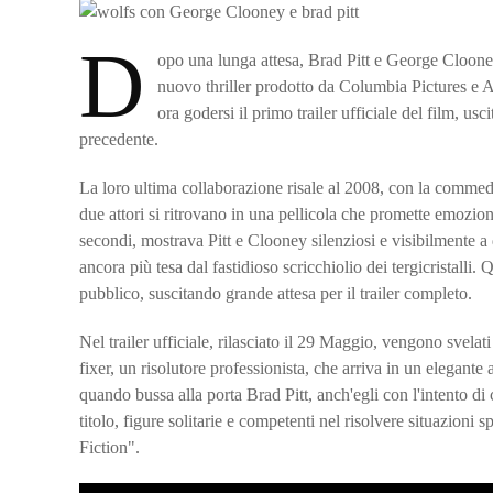
D
opo una lunga attesa, Brad Pitt e George Clooney
nuovo thriller prodotto da Columbia Pictures e 
ora godersi il primo trailer ufficiale del film, usc
precedente.
La loro ultima collaborazione risale al 2008, con la commed
due attori si ritrovano in una pellicola che promette emozio
secondi, mostrava Pitt e Clooney silenziosi e visibilmente a
ancora più tesa dal fastidioso scricchiolio dei tergicristalli
pubblico, suscitando grande attesa per il trailer completo.
Nel trailer ufficiale, rilasciato il 29 Maggio, vengono svela
fixer, un risolutore professionista, che arriva in un elegant
quando bussa alla porta Brad Pitt, anch'egli con l'intento di 
titolo, figure solitarie e competenti nel risolvere situazion
Fiction".