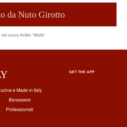
tto da Nuto Girotto
nel nuovo thriller "Wolfs"
LY
GET THE APP
ucina e Made in Italy
Benessere
Professionisti