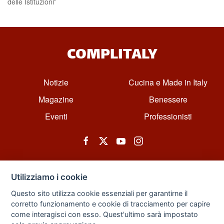
delle Istituzioni”
COMPLITALY
Notizie
Cucina e Made in Italy
Magazine
Benessere
Eventi
Professionisti
Utilizziamo i cookie
Questo sito utilizza cookie essenziali per garantirne il
corretto funzionamento e cookie di tracciamento per capire
© All rights reserved. Powered by Zarix Solution LTD, Forest House
come interagisci con esso. Quest'ultimo sarà impostato
Business Centre, 8 Gainsborough Road, London, England, E11 1HT.