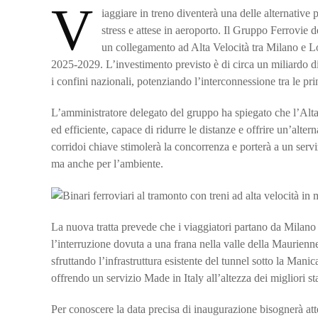
V
iaggiare in treno diventerà una delle alternative 
stress e attese in aeroporto. Il Gruppo Ferrovie d
un collegamento ad Alta Velocità tra Milano e Lo
2025‑2029. L’investimento previsto è di circa un miliardo di 
i confini nazionali, potenziando l’interconnessione tra le pr
L’amministratore delegato del gruppo ha spiegato che l’Alta 
ed efficiente, capace di ridurre le distanze e offrire un’alter
corridoi chiave stimolerà la concorrenza e porterà a un servi
ma anche per l’ambiente.
La nuova tratta prevede che i viaggiatori partano da Milano 
l’interruzione dovuta a una frana nella valle della Maurienne
sfruttando l’infrastruttura esistente del tunnel sotto la Manica
offrendo un servizio Made in Italy all’altezza dei migliori s
Per conoscere la data precisa di inaugurazione bisognerà atten