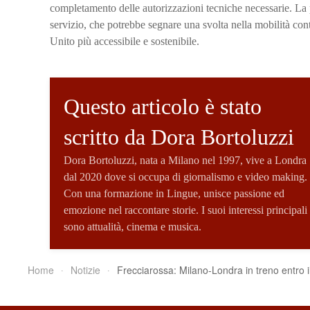
completamento delle autorizzazioni tecniche necessarie. L
servizio, che potrebbe segnare una svolta nella mobilità cont
Unito più accessibile e sostenibile.
Questo articolo è stato
scritto da Dora Bortoluzzi
Dora Bortoluzzi, nata a Milano nel 1997, vive a Londra
dal 2020 dove si occupa di giornalismo e video making.
Con una formazione in Lingue, unisce passione ed
emozione nel raccontare storie. I suoi interessi principali
sono attualità, cinema e musica.
Home
Notizie
Frecciarossa: Milano-Londra in treno entro i