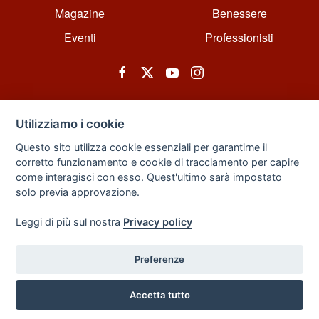
Magazine
Benessere
Eventi
Professionisti
Utilizziamo i cookie
Questo sito utilizza cookie essenziali per garantirne il
corretto funzionamento e cookie di tracciamento per capire
© All rights reserved. Powered by Zarix Solution LTD, Forest House
come interagisci con esso. Quest'ultimo sarà impostato
Business Centre, 8 Gainsborough Road, London, England, E11 1HT.
solo previa approvazione.
Privacy Policy
|
Sitemap
Leggi di più sul nostra
Privacy policy
Preferenze
Back to Top
Accetta tutto