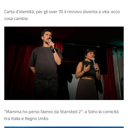
Carta d'identità, per gli over 70 il rinnovo diventa a vita: ecco
cosa cambia
"Mamma ho perso l’aereo da Stansted 2”: a Soho la comicità
tra Italia e Regno Unito