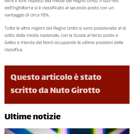
oltre il 30% rispetto alla media del Regno Unito. Il sud-est
dell'Inghilterra si è classificato al secondo posto con un
vantaggio di circa l'8%.
Tutte le altre regioni del Regno Unito si sono posizionate al di
sotto della media nazionale, con la Scozia al terzo posto e
Galles e Irlanda del Nord occupando le ultime posizioni della
classifica.
Questo articolo è stato
scritto da Nuto Girotto
Ultime notizie