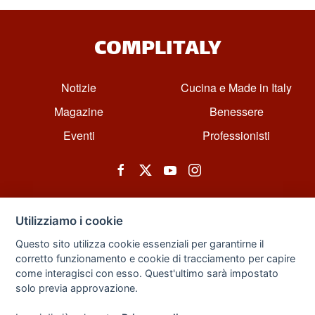
COMPLITALY
Notizie
Cucina e Made in Italy
Magazine
Benessere
Eventi
Professionisti
Utilizziamo i cookie
Questo sito utilizza cookie essenziali per garantirne il
corretto funzionamento e cookie di tracciamento per capire
© All rights reserved. Powered by Zarix Solution LTD, Forest House
come interagisci con esso. Quest'ultimo sarà impostato
Business Centre, 8 Gainsborough Road, London, England, E11 1HT.
solo previa approvazione.
Privacy Policy
|
Sitemap