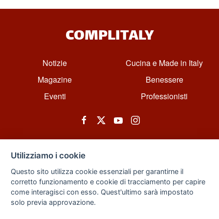
COMPLITALY
Notizie
Cucina e Made in Italy
Magazine
Benessere
Eventi
Professionisti
Utilizziamo i cookie
Questo sito utilizza cookie essenziali per garantirne il
corretto funzionamento e cookie di tracciamento per capire
© All rights reserved. Powered by Zarix Solution LTD, Forest House
come interagisci con esso. Quest'ultimo sarà impostato
Business Centre, 8 Gainsborough Road, London, England, E11 1HT.
solo previa approvazione.