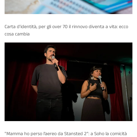
Carta d'identità, per gli over 70 il rinnovo diventa a vita: ecco
cosa cambia
"Mamma ho perso l’aereo da Stansted 2”: a Soho la comicità