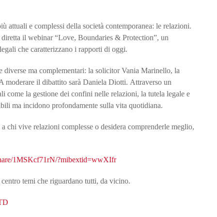
 attuali e complessi della società contemporanea: le relazioni.
 diretta il webinar “Love, Boundaries & Protection”, un
egali che caratterizzano i rapporti di oggi.
e diverse ma complementari: la solicitor Vania Marinello, la
moderare il dibattito sarà Daniela Diotti. Attraverso un
i come la gestione dei confini nelle relazioni, la tutela legale e
ibili ma incidono profondamente sulla vita quotidiana.
one a chi vive relazioni complesse o desidera comprenderle meglio,
share/1MSKcf71rN/?mibextid=wwXIfr
 centro temi che riguardano tutti, da vicino.
TD