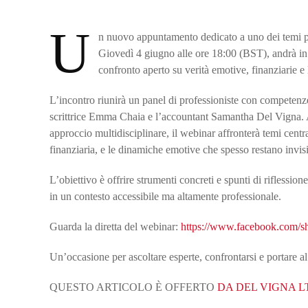
U
n nuovo appuntamento dedicato a uno dei temi più
Giovedì 4 giugno alle ore 18:00 (BST), andrà in
confronto aperto su verità emotive, finanziarie e l
L’incontro riunirà un panel di professioniste con competenz
scrittrice Emma Chaia e l’accountant Samantha Del Vigna. A 
approccio multidisciplinare, il webinar affronterà temi central
finanziaria, e le dinamiche emotive che spesso restano invis
L’obiettivo è offrire strumenti concreti e spunti di riflessi
in un contesto accessibile ma altamente professionale.
Guarda la diretta del webinar:
https://www.facebook.com/
Un’occasione per ascoltare esperte, confrontarsi e portare al
QUESTO ARTICOLO È OFFERTO
DA DEL VIGNA L