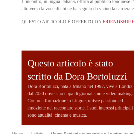
L’incontro, in lingua italiana, offrirà al pubblico londinese
attraverso la voce di chi ne ha seguito da vicino la carriera 
QUESTO ARTICOLO È OFFERTO DA
FRIENDSHIP 
Questo articolo è stato
scritto da Dora Bortoluzzi
Dora Bortoluzzi, nata a Milano nel 1997, vive a Londra
dal 2020 dove si occupa di giornalismo e video making.
Con una formazione in Lingue, unisce passione ed
emozione nel raccontare storie. I suoi interessi principali
sono attualità, cinema e musica.
Home
Notizie
Marco Pantani protagonista a Londra: tra m