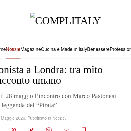
me
Notizie
Magazine
Cucina e Made in Italy
Benessere
Profession
nista a Londra: tra mito
racconto umano
a il 28 maggio l’incontro con Marco Pastonesi
a leggenda del “Pirata”
 Maggio 2026
. Pubblicato in
Notizie
.