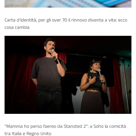
Carta d'identità, per gli over 70 il rinnovo diventa a vita: ecco
cosa cambia
"Mamma ho perso l’aereo da Stansted 2”: a Soho la comicità
tra Italia e Regno Unito