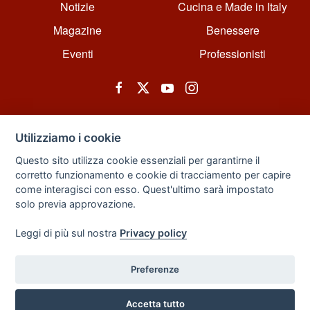
Notizie
Cucina e Made in Italy
Magazine
Benessere
Eventi
Professionisti
Utilizziamo i cookie
Questo sito utilizza cookie essenziali per garantirne il
corretto funzionamento e cookie di tracciamento per capire
© All rights reserved. Powered by Zarix Solution LTD, Forest House
come interagisci con esso. Quest'ultimo sarà impostato
Business Centre, 8 Gainsborough Road, London, England, E11 1HT.
solo previa approvazione.
Privacy Policy
|
Sitemap
Leggi di più sul nostra
Privacy policy
Preferenze
Back to Top
Accetta tutto