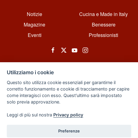
Notizie
Cucina e Made in Italy
Magazine
Benessere
Eventi
Professionisti
Utilizziamo i cookie
Questo sito utilizza cookie essenziali per garantirne il
corretto funzionamento e cookie di tracciamento per capire
© All rights reserved. Powered by Zarix Solution LTD, Forest House
come interagisci con esso. Quest'ultimo sarà impostato
Business Centre, 8 Gainsborough Road, London, England, E11 1HT.
solo previa approvazione.
Privacy Policy
|
Sitemap
Leggi di più sul nostra
Privacy policy
Preferenze
Back to Top