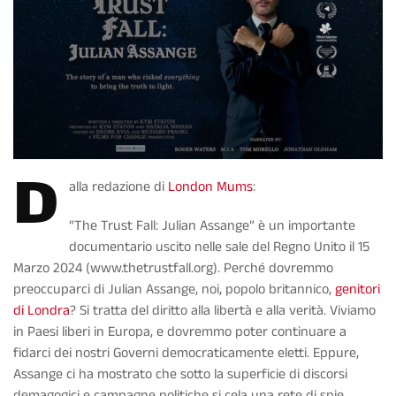
D
alla redazione di
London Mums
:
“The Trust Fall: Julian Assange” è un importante
documentario uscito nelle sale del Regno Unito il 15
Marzo 2024 (www.thetrustfall.org). Perché dovremmo
preoccuparci di Julian Assange, noi, popolo britannico,
genitori
di Londra
? Si tratta del diritto alla libertà e alla verità. Viviamo
in Paesi liberi in Europa, e dovremmo poter continuare a
fidarci dei nostri Governi democraticamente eletti. Eppure,
Assange ci ha mostrato che sotto la superficie di discorsi
demagogici e campagne politiche si cela una rete di spie,