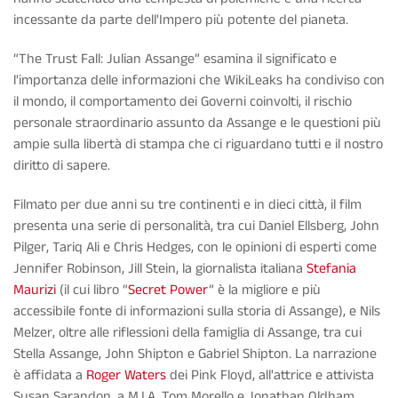
incessante da parte dell'Impero più potente del pianeta.
“The Trust Fall: Julian Assange” esamina il significato e
l'importanza delle informazioni che WikiLeaks ha condiviso con
il mondo, il comportamento dei Governi coinvolti, il rischio
personale straordinario assunto da Assange e le questioni più
ampie sulla libertà di stampa che ci riguardano tutti e il nostro
diritto di sapere.
Filmato per due anni su tre continenti e in dieci città, il film
presenta una serie di personalità, tra cui Daniel Ellsberg, John
Pilger, Tariq Ali e Chris Hedges, con le opinioni di esperti come
Jennifer Robinson, Jill Stein, la giornalista italiana
Stefania
Maurizi
(il cui libro “
Secret Power
” è la migliore e più
accessibile fonte di informazioni sulla storia di Assange), e Nils
Melzer, oltre alle riflessioni della famiglia di Assange, tra cui
Stella Assange, John Shipton e Gabriel Shipton. La narrazione
è affidata a
Roger Waters
dei Pink Floyd, all'attrice e attivista
Susan Sarandon, a M.I.A, Tom Morello e Jonathan Oldham.