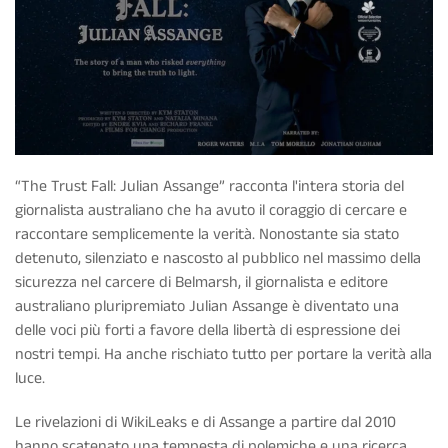
“The Trust Fall: Julian Assange” racconta l'intera storia del
giornalista australiano che ha avuto il coraggio di cercare e
raccontare semplicemente la verità. Nonostante sia stato
detenuto, silenziato e nascosto al pubblico nel massimo della
sicurezza nel carcere di Belmarsh, il giornalista e editore
australiano pluripremiato Julian Assange è diventato una
delle voci più forti a favore della libertà di espressione dei
nostri tempi. Ha anche rischiato tutto per portare la verità alla
luce.
Le rivelazioni di WikiLeaks e di Assange a partire dal 2010
hanno scatenato una tempesta di polemiche e una ricerca