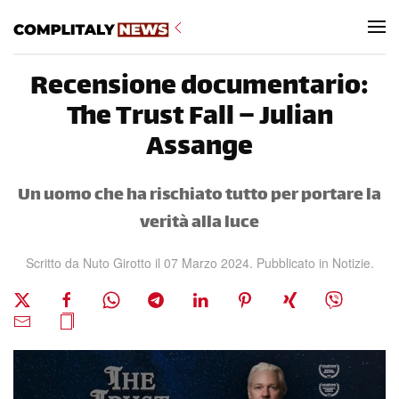
Skip to main content
Recensione documentario:
The Trust Fall – Julian
Assange
Un uomo che ha rischiato tutto per portare la
verità alla luce
Scritto da Nuto Girotto il
07 Marzo 2024
. Pubblicato in
Notizie
.