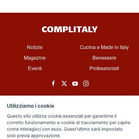
COMPLITALY
Notizie
Cucina e Made in Italy
Magazine
Benessere
Eventi
Professionisti
Utilizziamo i cookie
Questo sito utilizza cookie essenziali per garantirne il
corretto funzionamento e cookie di tracciamento per capire
© All rights reserved. Powered by Zarix Solution LTD, Forest House
come interagisci con esso. Quest'ultimo sarà impostato
Business Centre, 8 Gainsborough Road, London, England, E11 1HT.
solo previa approvazione.