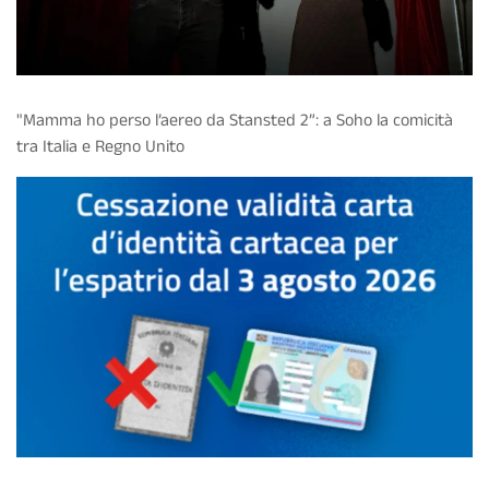
"Mamma ho perso l’aereo da Stansted 2”: a Soho la comicità
tra Italia e Regno Unito