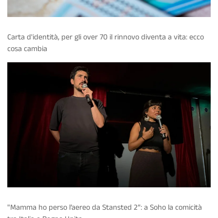
Carta d'identità, per gli over 70 il rinnovo diventa a vita: ecco
cosa cambia
"Mamma ho perso l’aereo da Stansted 2”: a Soho la comicità