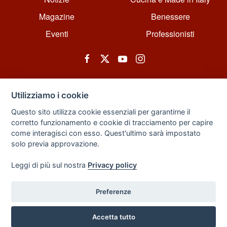
Magazine
Benessere
Eventi
Professionisti
Utilizziamo i cookie
Questo sito utilizza cookie essenziali per garantirne il
corretto funzionamento e cookie di tracciamento per capire
© All rights reserved. Powered by Zarix Solution LTD, Forest House
come interagisci con esso. Quest'ultimo sarà impostato
Business Centre, 8 Gainsborough Road, London, England, E11 1HT.
solo previa approvazione.
Privacy Policy
|
Sitemap
Leggi di più sul nostra
Privacy policy
Preferenze
Back to Top
Accetta tutto