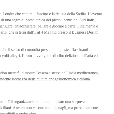
Londra che cattura il fascino e la delizia della Sicilia. L’evento
 di una sagra di paese, tipica dei piccoli centri nel Sud Italia,
mangiare, chiacchierare, ballare e giocare a carte. Finalmente è
ario, che si terrà dall’1 al 4 Maggio presso il Business Design
ità e il senso di comunità presenti in queste affascinanti
volti allegri, l'aroma avvolgente di cibo delizioso nell'aria e i
on metterà in mostra l'essenza stessa dell’isola mediterranea,
rendente ricchezza della cultura enogastronomica siciliana.
sario. Gli organizzatori hanno annunciato una sorpresa
siciliani. Ancora non ci sono tutti i dettagli, ma prossimamente
mperdibili e molto altro.