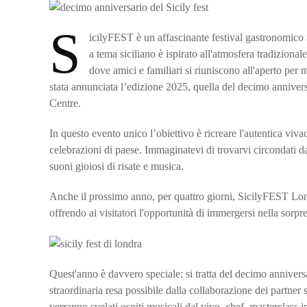
S
icilyFEST è un affascinante festival gastronomico a 
a tema siciliano è ispirato all'atmosfera tradizionale
dove amici e familiari si riuniscono all'aperto per 
stata annunciata l’edizione 2025, quella del decimo annivers
Centre.
In questo evento unico l’obiettivo è ricreare l'autentica vivac
celebrazioni di paese. Immaginatevi di trovarvi circondati da 
suoni gioiosi di risate e musica.
Anche il prossimo anno, per quattro giorni, SicilyFEST Lond
offrendo ai visitatori l'opportunità di immergersi nella sorp
Quest'anno è davvero speciale: si tratta del decimo anniver
straordinaria resa possibile dalla collaborazione dei partner 
verranno svelati ospiti musicali dal vivo, chef, masterclass i