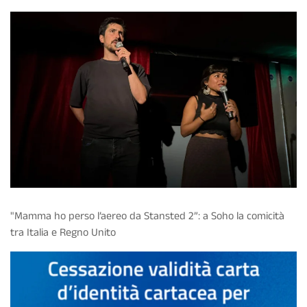
"Mamma ho perso l’aereo da Stansted 2”: a Soho la comicità
tra Italia e Regno Unito