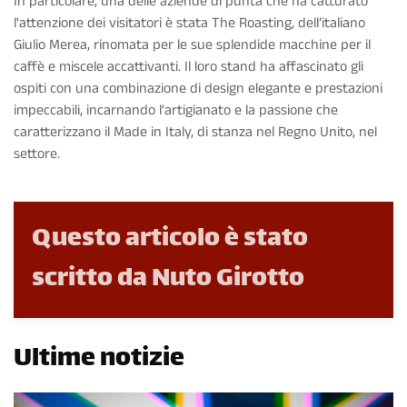
In particolare, una delle aziende di punta che ha catturato
l'attenzione dei visitatori è stata The Roasting, dell’italiano
Giulio Merea, rinomata per le sue splendide macchine per il
caffè e miscele accattivanti. Il loro stand ha affascinato gli
ospiti con una combinazione di design elegante e prestazioni
impeccabili, incarnando l'artigianato e la passione che
caratterizzano il Made in Italy, di stanza nel Regno Unito, nel
settore.
Questo articolo è stato
scritto da Nuto Girotto
Ultime notizie