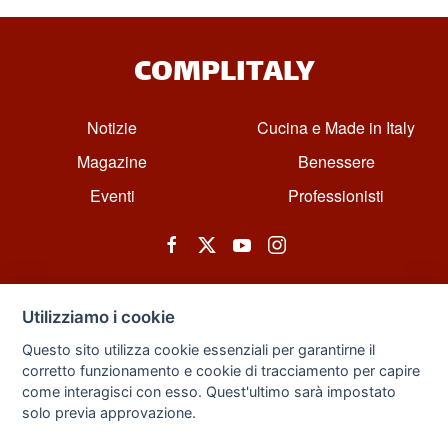
COMPLITALY
Notizie
Cucina e Made in Italy
Magazine
Benessere
Eventi
Professionisti
Utilizziamo i cookie
Questo sito utilizza cookie essenziali per garantirne il
corretto funzionamento e cookie di tracciamento per capire
© All rights reserved. Powered by Zarix Solution LTD, Forest House
come interagisci con esso. Quest'ultimo sarà impostato
Business Centre, 8 Gainsborough Road, London, England, E11 1HT.
solo previa approvazione.