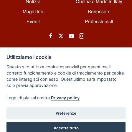
Notizie
Cucina e Made in Italy
Magazine
Benessere
Eventi
Professionisti
Utilizziamo i cookie
Questo sito utilizza cookie essenziali per garantirne il
corretto funzionamento e cookie di tracciamento per capire
© All rights reserved. Powered by Zarix Solution LTD, Forest House
come interagisci con esso. Quest'ultimo sarà impostato
Business Centre, 8 Gainsborough Road, London, England, E11 1HT.
solo previa approvazione.
Privacy Policy
|
Sitemap
Leggi di più sul nostra
Privacy policy
Preferenze
Back to Top
Accetta tutto