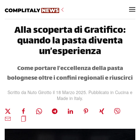
Skip to main content
Alla scoperta di Gratifico:
quando la pasta diventa
un’esperienza
Come portare l’eccellenza della pasta
bolognese oltre i confini regionali e riuscirci
Scritto da Nuto Girotto il
18 Marzo 2025
. Pubblicato in
Cucina e
Made in Italy
.