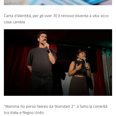
Carta d'identità, per gli over 70 il rinnovo diventa a vita: ecco
cosa cambia
"Mamma ho perso l’aereo da Stansted 2”: a Soho la comicità
tra Italia e Regno Unito