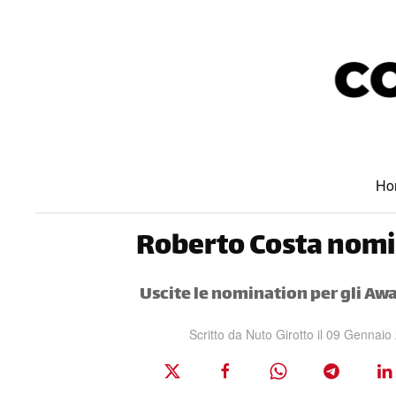
Skip to main content
Ho
Roberto Costa nomi
Uscite le nomination per gli Aw
Scritto da Nuto Girotto il
09 Gennaio