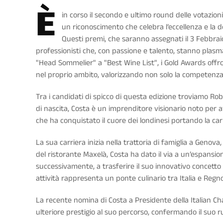
È
in corso il secondo e ultimo round delle votazion
un riconoscimento che celebra l’eccellenza e la d
Questi premi, che saranno assegnati il 3 Febbrai
professionisti che, con passione e talento, stanno plasm
"Head Sommelier" a "Best Wine List", i Gold Awards offron
nel proprio ambito, valorizzando non solo la competenza 
Tra i candidati di spicco di questa edizione troviamo R
di nascita, Costa è un imprenditore visionario noto per a
che ha conquistato il cuore dei londinesi portando la c
La sua carriera inizia nella trattoria di famiglia a Genova
del ristorante Maxelà, Costa ha dato il via a un’espansione
successivamente, a trasferire il suo innovativo concetto 
attività rappresenta un ponte culinario tra Italia e Reg
La recente nomina di Costa a Presidente della Italian
ulteriore prestigio al suo percorso, confermando il suo r