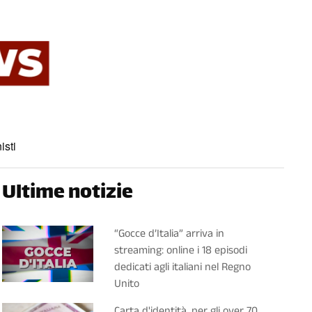
isti
Ultime notizie
“Gocce d’Italia” arriva in
streaming: online i 18 episodi
dedicati agli italiani nel Regno
Unito
Carta d'identità, per gli over 70