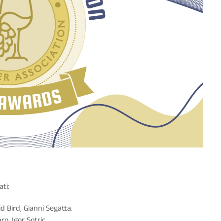
ati:
d Bird, Gianni Segatta.
o, Igor Sotric.