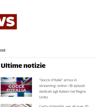
isti
Ultime notizie
“Gocce d’Italia” arriva in
streaming: online i 18 episodi
dedicati agli italiani nel Regno
Unito
Carta d'identità, per gli over 70