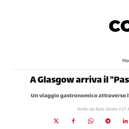
Skip to main content
Ho
A Glasgow arriva il "Pa
Un viaggio gastronomico attraverso l’It
Scritto da Nuto Girotto il
27 