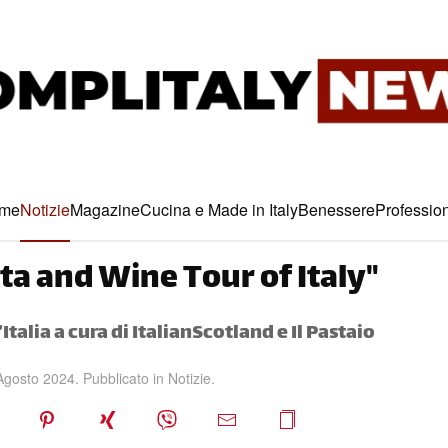
me
Notizie
Magazine
Cucina e Made in Italy
Benessere
Profession
sta and Wine Tour of Italy"
alia a cura di ItalianScotland e Il Pastaio
Agosto 2024
. Pubblicato in
Notizie
.