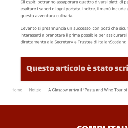
Gli ospiti potranno assaporare quattro diversi piatti d
esaltare i sapori di ogni portata. Inoltre, il menù includ
questa avventura culinaria.
L’evento si preannuncia un successo, con posti che sicur
interessati a prenotare il prima possibile per assicurarsi
direttamente alla Secretary e Trustee di ItalianScotland 
Questo articolo è stato scr
Home
Notizie
A Glasgow arriva il "Pasta and Wine Tour of 