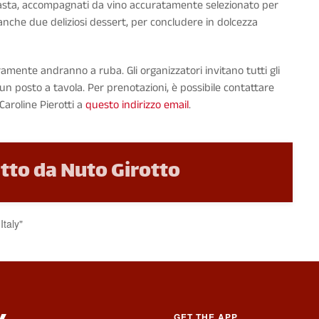
i pasta, accompagnati da vino accuratamente selezionato per
e anche due deliziosi dessert, per concludere in dolcezza
amente andranno a ruba. Gli organizzatori invitano tutti gli
 un posto a tavola. Per prenotazioni, è possibile contattare
Caroline Pierotti a
questo indirizzo email
.
itto da Nuto Girotto
Italy"
GET THE APP