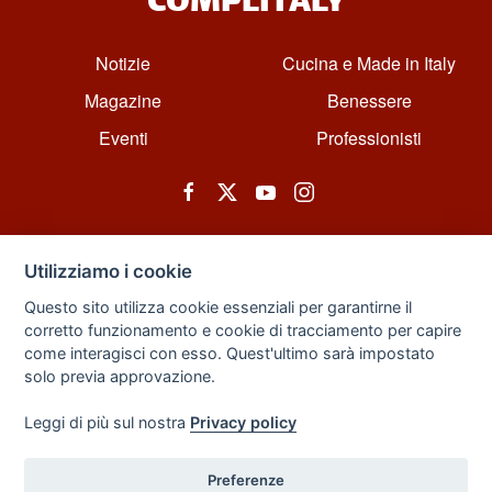
COMPLITALY
Notizie
Cucina e Made in Italy
Magazine
Benessere
Eventi
Professionisti
Utilizziamo i cookie
Questo sito utilizza cookie essenziali per garantirne il
corretto funzionamento e cookie di tracciamento per capire
© All rights reserved. Powered by Zarix Solution LTD, Forest House
come interagisci con esso. Quest'ultimo sarà impostato
Business Centre, 8 Gainsborough Road, London, England, E11 1HT.
solo previa approvazione.
Privacy Policy
|
Sitemap
Leggi di più sul nostra
Privacy policy
Preferenze