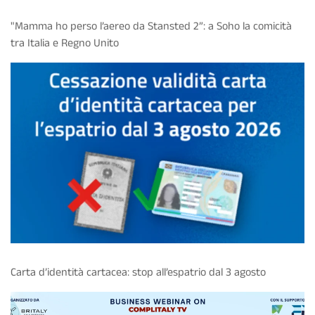
"Mamma ho perso l’aereo da Stansted 2”: a Soho la comicità
tra Italia e Regno Unito
Carta d’identità cartacea: stop all’espatrio dal 3 agosto