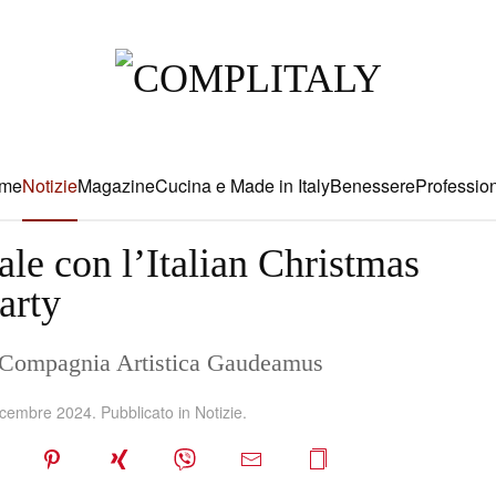
me
Notizie
Magazine
Cucina e Made in Italy
Benessere
Profession
ale con l’Italian Christmas
arty
a Compagnia Artistica Gaudeamus
icembre 2024
. Pubblicato in
Notizie
.