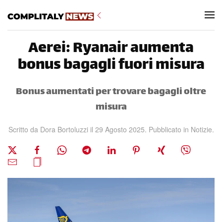
Skip to main content
Aerei: Ryanair aumenta
bonus bagagli fuori misura
Bonus aumentati per trovare bagagli oltre
misura
Scritto da
Dora Bortoluzzi
il
29 Agosto 2025
. Pubblicato in
Notizie
.