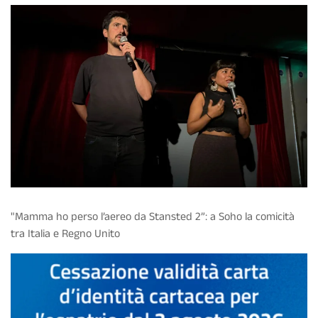
"Mamma ho perso l’aereo da Stansted 2”: a Soho la comicità
tra Italia e Regno Unito