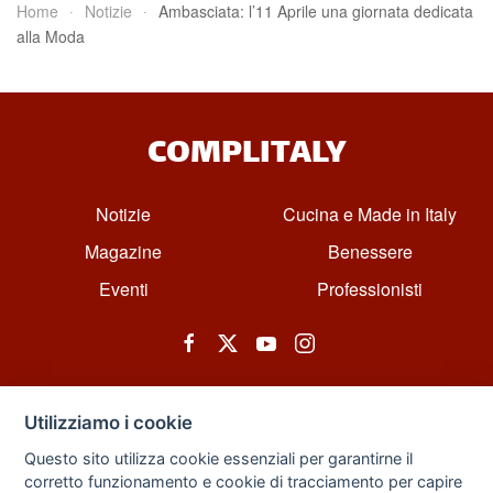
Home
Notizie
Ambasciata: l’11 Aprile una giornata dedicata
alla Moda
COMPLITALY
Notizie
Cucina e Made in Italy
Magazine
Benessere
Eventi
Professionisti
Utilizziamo i cookie
Questo sito utilizza cookie essenziali per garantirne il
corretto funzionamento e cookie di tracciamento per capire
© All rights reserved. Powered by Zarix Solution LTD, Forest House