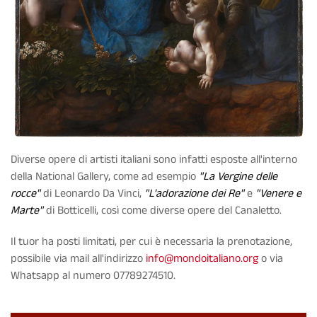
Diverse opere di
artisti italiani
sono infatti esposte all'interno
della National Gallery, come ad esempio
"La Vergine delle
rocce"
di
Leonardo Da Vinci
,
"L'adorazione dei Re"
e
"Venere e
Marte"
di
Botticelli
, così come diverse opere del
Canaletto
.
Il tuor ha
posti limitati
, per cui è necessaria la
prenotazione
,
possibile via mail all'indirizzo
info@mondoitaliano.org
o via
Whatsapp al numero 07789274510.