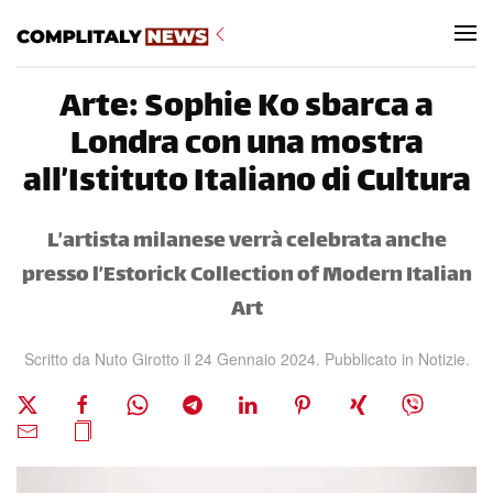
Skip to main content
Arte: Sophie Ko sbarca a
Londra con una mostra
all’Istituto Italiano di Cultura
L’artista milanese verrà celebrata anche
presso l’Estorick Collection of Modern Italian
Art
Scritto da Nuto Girotto il
24 Gennaio 2024
. Pubblicato in
Notizie
.