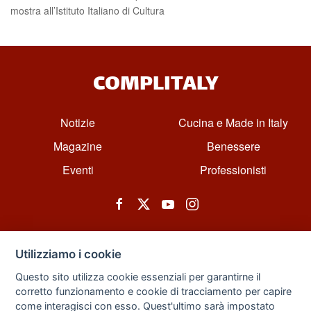
mostra all’Istituto Italiano di Cultura
COMPLITALY
Notizie
Cucina e Made in Italy
Magazine
Benessere
Eventi
Professionisti
Utilizziamo i cookie
Questo sito utilizza cookie essenziali per garantirne il
corretto funzionamento e cookie di tracciamento per capire
© All rights reserved. Powered by Zarix Solution LTD, Forest House
come interagisci con esso. Quest'ultimo sarà impostato
Business Centre, 8 Gainsborough Road, London, England, E11 1HT.