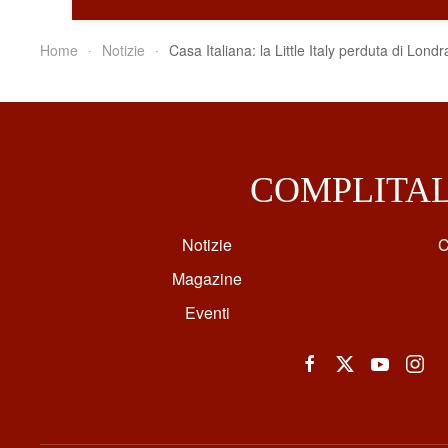
Home
Notizie
Casa Italiana: la Little Italy perduta di Londr
COMPLITA
Notizie
C
Magazine
Eventi