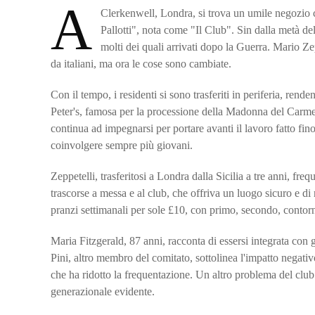
A
Clerkenwell, Londra, si trova un umile negozio c
Pallotti", nota come "Il Club". Sin dalla metà del
molti dei quali arrivati dopo la Guerra. Mario Ze
da italiani, ma ora le cose sono cambiate.
Con il tempo, i residenti si sono trasferiti in periferia, renden
Peter's, famosa per la processione della Madonna del Carmelo
continua ad impegnarsi per portare avanti il lavoro fatto fin
coinvolgere sempre più giovani.
Zeppetelli, trasferitosi a Londra dalla Sicilia a tre anni, fre
trascorse a messa e al club, che offriva un luogo sicuro e di
pranzi settimanali per sole £10, con primo, secondo, contorn
Maria Fitzgerald, 87 anni, racconta di essersi integrata con 
Pini, altro membro del comitato, sottolinea l'impatto negat
che ha ridotto la frequentazione. Un altro problema del clu
generazionale evidente.