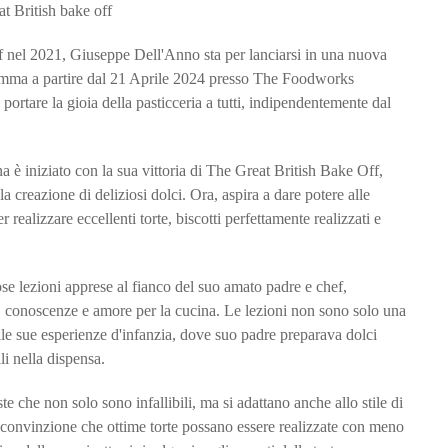
f nel 2021, Giuseppe Dell'Anno sta per lanciarsi in una nuova
ramma a partire dal 21 Aprile 2024 presso The Foodworks
tare la gioia della pasticceria a tutti, indipendentemente dal
a è iniziato con la sua vittoria di The Great British Bake Off,
a creazione di deliziosi dolci. Ora, aspira a dare potere alle
realizzare eccellenti torte, biscotti perfettamente realizzati e
iose lezioni apprese al fianco del suo amato padre e chef,
à, conoscenze e amore per la cucina. Le lezioni non sono solo una
lle sue esperienze d'infanzia, dove suo padre preparava dolci
li nella dispensa.
te che non solo sono infallibili, ma si adattano anche allo stile di
a convinzione che ottime torte possano essere realizzate con meno