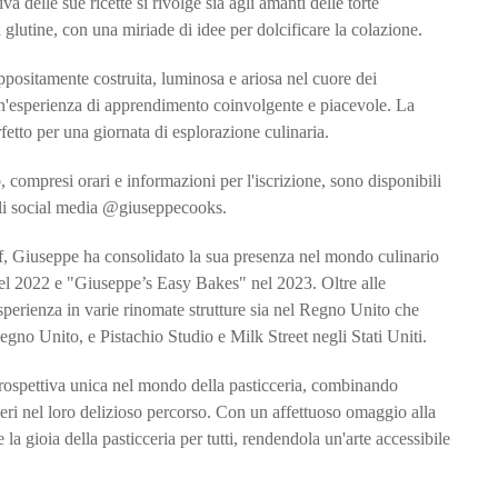
va delle sue ricette si rivolge sia agli amanti delle torte
 glutine, con una miriade di idee per dolcificare la colazione.
sitamente costruita, luminosa e ariosa nel cuore dei
n'esperienza di apprendimento coinvolgente e piacevole. La
fetto per una giornata di esplorazione culinaria.
, compresi orari e informazioni per l'iscrizione, sono disponibili
nali social media @giuseppecooks.
Off, Giuseppe ha consolidato la sua presenza nel mondo culinario
nel 2022 e "Giuseppe’s Easy Bakes" nel 2023. Oltre alle
sperienza in varie rinomate strutture sia nel Regno Unito che
Regno Unito, e Pistachio Studio e Milk Street negli Stati Uniti.
prospettiva unica nel mondo della pasticceria, combinando
cceri nel loro delizioso percorso. Con un affettuoso omaggio alla
a gioia della pasticceria per tutti, rendendola un'arte accessibile