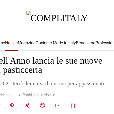
me
Notizie
Magazine
Cucina e Made in Italy
Benessere
Profession
ll'Anno lancia le sue nuove
i pasticceria
2021 terrà dei corsi di cucina per appassionati
ebbraio 2024
. Pubblicato in
Notizie
.