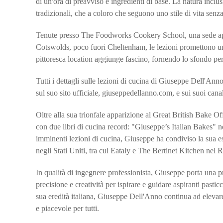
di un'ora di preavviso e ingredienti di base. La natura inclusi
tradizionali, che a coloro che seguono uno stile di vita senza
Tenute presso The Foodworks Cookery School, una sede appo
Cotswolds, poco fuori Cheltenham, le lezioni promettono u
pittoresca location aggiunge fascino, fornendo lo sfondo per
Tutti i dettagli sulle lezioni di cucina di Giuseppe Dell'Anno
sul suo sito ufficiale, giuseppedellanno.com, e sui suoi ca
Oltre alla sua trionfale apparizione al Great British Bake 
con due libri di cucina record: "Giuseppe’s Italian Bakes" 
imminenti lezioni di cucina, Giuseppe ha condiviso la sua e
negli Stati Uniti, tra cui Eataly e The Bertinet Kitchen nel 
In qualità di ingegnere professionista, Giuseppe porta una 
precisione e creatività per ispirare e guidare aspiranti pasti
sua eredità italiana, Giuseppe Dell'Anno continua ad elevare l
e piacevole per tutti.