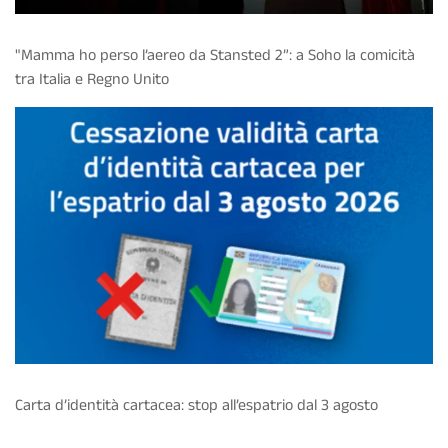
"Mamma ho perso l’aereo da Stansted 2”: a Soho la comicità
tra Italia e Regno Unito
Carta d’identità cartacea: stop all’espatrio dal 3 agosto