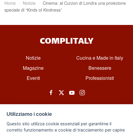
Home
Notizie
Cinema: al Curzon di Londra una proiezione
speciale di “Kinds of Kindness”
COMPLITALY
Notizie
Cucina e Made in Italy
Magazine
Benessere
Eventi
Professionisti
Utilizziamo i cookie
Questo sito utilizza cookie essenziali per garantirne il
corretto funzionamento e cookie di tracciamento per capire
© All rights reserved. Powered by Zarix Solution LTD, Forest House