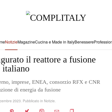
me
Notizie
Magazine
Cucina e Made in Italy
Benessere
Profession
gurato il reattore a fusione
 italiano
overno, imprese, ENEA, consorzio RFX e CNR
uzione di energia da fusione
icembre 2023
. Pubblicato in
Notizie
.