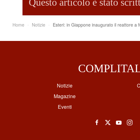
Questo articolo è stato scri
Home
Notizie
Esteri: in Giappone inaugurato il reattore a 
COMPLITA
Notizie
C
Magazine
Eventi