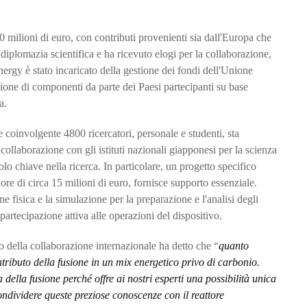
560 milioni di euro, con contributi provenienti sia dall'Europa che
iplomazia scientifica e ha ricevuto elogi per la collaborazione,
nergy è stato incaricato della gestione dei fondi dell'Unione
ione di componenti da parte dei Paesi partecipanti su base
a.
involgente 4800 ricercatori, personale e studenti, sta
ollaborazione con gli istituti nazionali giapponesi per la scienza
lo chiave nella ricerca. In particolare, un progetto specifico
ore di circa 15 milioni di euro, fornisce supporto essenziale.
ne fisica e la simulazione per la preparazione e l'analisi degli
 partecipazione attiva alle operazioni del dispositivo.
o della collaborazione internazionale ha detto che “
quanto
ributo della fusione in un mix energetico privo di carbonio.
ella fusione perché offre ai nostri esperti una possibilità unica
condividere queste preziose conoscenze con il reattore