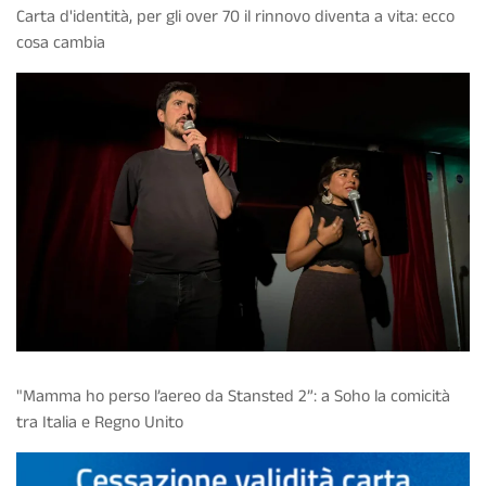
Carta d'identità, per gli over 70 il rinnovo diventa a vita: ecco
cosa cambia
"Mamma ho perso l’aereo da Stansted 2”: a Soho la comicità
tra Italia e Regno Unito