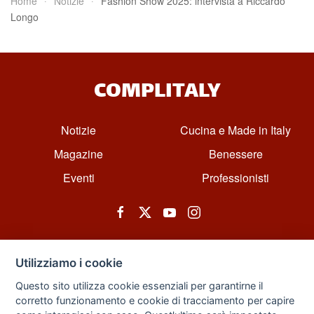
Home
Notizie
Fashion Show 2025: intervista a Riccardo
Longo
COMPLITALY
Notizie
Cucina e Made in Italy
Magazine
Benessere
Eventi
Professionisti
Utilizziamo i cookie
Questo sito utilizza cookie essenziali per garantirne il
corretto funzionamento e cookie di tracciamento per capire
© All rights reserved. Powered by Zarix Solution LTD, Forest House