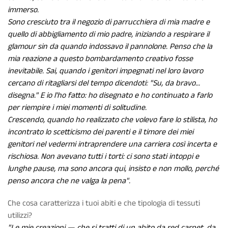
immerso.
Sono cresciuto tra il negozio di parrucchiera di mia madre e
quello di abbigliamento di mio padre, iniziando a respirare il
glamour sin da quando indossavo il pannolone. Penso che la
mia reazione a questo bombardamento creativo fosse
inevitabile. Sai, quando i genitori impegnati nel loro lavoro
cercano di ritagliarsi del tempo dicendoti: "Su, da bravo...
disegna." E io l'ho fatto: ho disegnato e ho continuato a farlo
per riempire i miei momenti di solitudine.
Crescendo, quando ho realizzato che volevo fare lo stilista, ho
incontrato lo scetticismo dei parenti e il timore dei miei
genitori nel vedermi intraprendere una carriera così incerta e
rischiosa. Non avevano tutti i torti: ci sono stati intoppi e
lunghe pause, ma sono ancora qui, insisto e non mollo, perché
penso ancora che ne valga la pena".
Che cosa caratterizza i tuoi abiti e che tipologia di tessuti
utilizzi?
"Le mie creazioni — che si tratti di un abito da red carpet, da