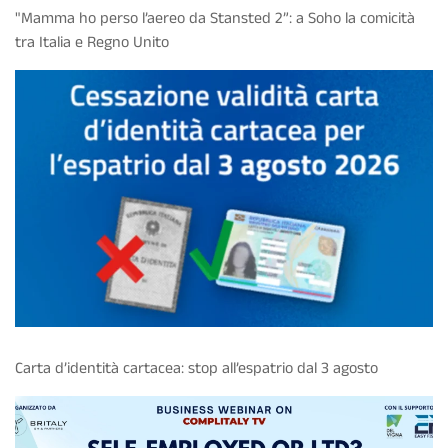
"Mamma ho perso l’aereo da Stansted 2”: a Soho la comicità
tra Italia e Regno Unito
Carta d’identità cartacea: stop all’espatrio dal 3 agosto