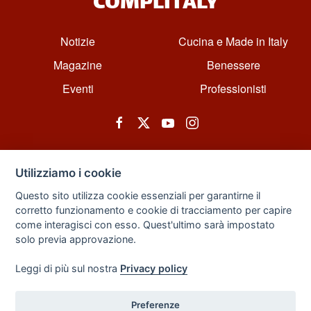
COMPLITALY
Notizie
Cucina e Made in Italy
Magazine
Benessere
Eventi
Professionisti
Utilizziamo i cookie
Questo sito utilizza cookie essenziali per garantirne il
corretto funzionamento e cookie di tracciamento per capire
© All rights reserved. Powered by Zarix Solution LTD, Forest House
come interagisci con esso. Quest'ultimo sarà impostato
Business Centre, 8 Gainsborough Road, London, England, E11 1HT.
solo previa approvazione.
Privacy Policy
|
Sitemap
Leggi di più sul nostra
Privacy policy
Preferenze