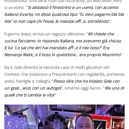
inosservata. Una sera, fuori dal ristorante, un Mercedes nero
si avvicinò. “
Si abbassò il finestrino e un uomo, con accento
italiano incerto, mi disse qualcosa tipo ‘Tu devi pagarmi bla bla
bla!’ Io non capii chi fosse, lo mandai aff…o, sorridendo
”.
Il giorno dopo, arriva un ragazzo altissimo. “
Mi chiede che
cucina facciamo. Io rispondo italiana, ma avevamo già chiuso.
E lui: ‘Lo sai che ieri hai mandato aff…o il mio boss?’ Era
Nemanja Matic, e il boss in questione… era proprio Mourinho
”.
Da lì, Gola diventò la seconda casa di molti giocatori del
Chelsea, che iniziarono a frequentarlo con regolarità, portando
amici, famiglie e colleghi. “
Posso dire che ho iniziato Gola con
un goal... anzi, con un autogol
”, scherza oggi Aaron. “
Ma uno di
quelli che ti cambia la vita
”.