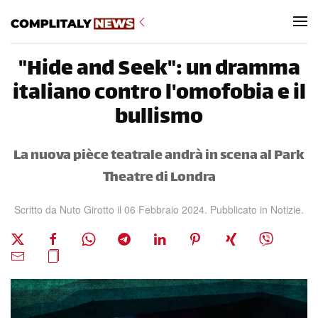
Skip to main content
"Hide and Seek": un dramma
italiano contro l'omofobia e il
bullismo
La nuova pièce teatrale andrà in scena al Park
Theatre di Londra
Scritto da Nuto Girotto il
06 Febbraio 2024
. Pubblicato in
Notizie
.