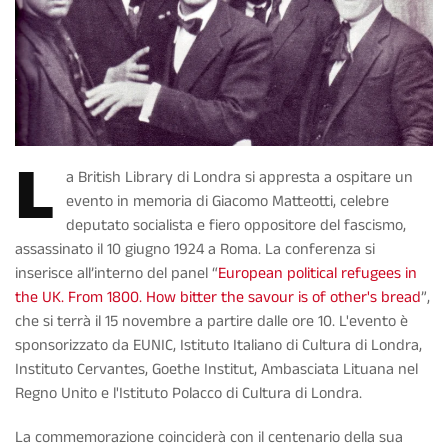
L
a British Library di Londra si appresta a ospitare un
evento in memoria di Giacomo Matteotti, celebre
deputato socialista e fiero oppositore del fascismo,
assassinato il 10 giugno 1924 a Roma. La conferenza si
inserisce all’interno del panel “
European political refugees in
the UK. From 1800. How bitter the savour is of other's bread
”,
che si terrà il 15 novembre a partire dalle ore 10. L'evento è
sponsorizzato da EUNIC, Istituto Italiano di Cultura di Londra,
Instituto Cervantes, Goethe Institut, Ambasciata Lituana nel
Regno Unito e l'Istituto Polacco di Cultura di Londra.
La commemorazione coinciderà con il centenario della sua