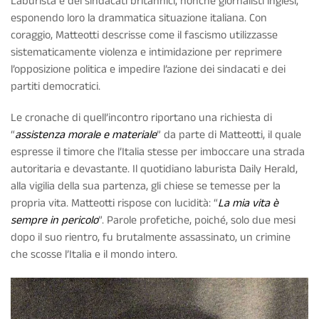
Laburista e dei sindacati britannici, nonché giornalisti inglesi,
esponendo loro la drammatica situazione italiana. Con
coraggio, Matteotti descrisse come il fascismo utilizzasse
sistematicamente violenza e intimidazione per reprimere
l’opposizione politica e impedire l’azione dei sindacati e dei
partiti democratici.
Le cronache di quell’incontro riportano una richiesta di
“
assistenza morale e materiale
” da parte di Matteotti, il quale
espresse il timore che l’Italia stesse per imboccare una strada
autoritaria e devastante. Il quotidiano laburista Daily Herald,
alla vigilia della sua partenza, gli chiese se temesse per la
propria vita. Matteotti rispose con lucidità: “
La mia vita è
sempre in pericolo
”. Parole profetiche, poiché, solo due mesi
dopo il suo rientro, fu brutalmente assassinato, un crimine
che scosse l’Italia e il mondo intero.