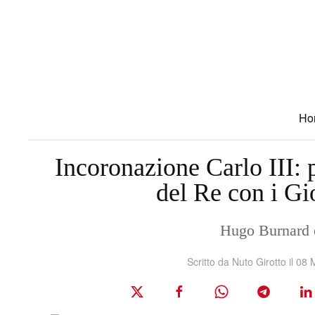
Skip to main content
Ho
Incoronazione Carlo III: pu
del Re con i Gi
Hugo Burnard è 
Scritto da Nuto Girotto il
08 