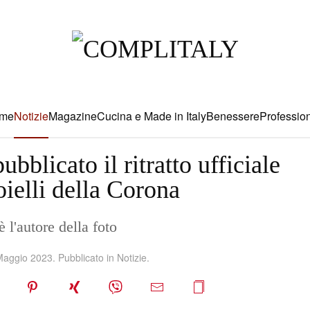
me
Notizie
Magazine
Cucina e Made in Italy
Benessere
Profession
bblicato il ritratto ufficiale
oielli della Corona
l'autore della foto
Maggio 2023
. Pubblicato in
Notizie
.