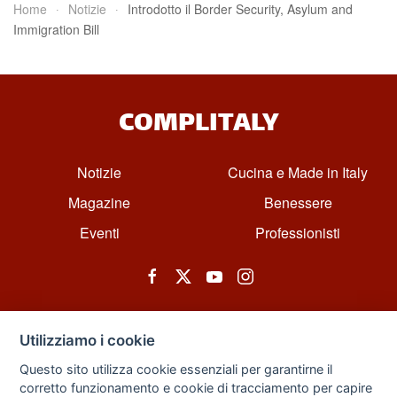
Home
Notizie
Introdotto il Border Security, Asylum and
Immigration Bill
COMPLITALY
Notizie
Cucina e Made in Italy
Magazine
Benessere
Eventi
Professionisti
Utilizziamo i cookie
Questo sito utilizza cookie essenziali per garantirne il
corretto funzionamento e cookie di tracciamento per capire
© All rights reserved. Powered by Zarix Solution LTD, Forest House