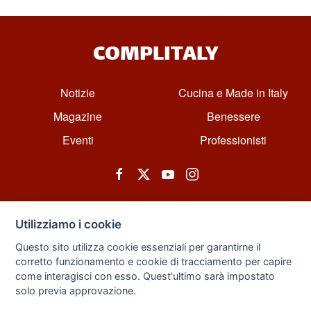
COMPLITALY
Notizie
Cucina e Made in Italy
Magazine
Benessere
Eventi
Professionisti
Utilizziamo i cookie
Questo sito utilizza cookie essenziali per garantirne il
corretto funzionamento e cookie di tracciamento per capire
© All rights reserved. Powered by Zarix Solution LTD, Forest House
come interagisci con esso. Quest'ultimo sarà impostato
Business Centre, 8 Gainsborough Road, London, England, E11 1HT.
solo previa approvazione.