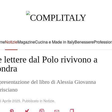
me
Notizie
Magazine
Cucina e Made in Italy
Benessere
Profession
 lettere dal Polo rivivono a
ndra
 presentazione del libro di Alessia Giovanna
risciano
5 Aprile 2025
. Pubblicato in
Notizie
.