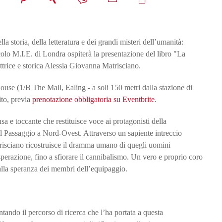
 storia, della letteratura e dei grandi misteri dell’umanità:
olo M.I.E. di Londra ospiterà la presentazione del libro "La
ttrice e storica Alessia Giovanna Matrisciano.
ouse (1/B The Mall, Ealing - a soli 150 metri dalla stazione di
ito, previa
prenotazione obbligatoria su Eventbrite
.
a e toccante che restituisce voce ai protagonisti della
il Passaggio a Nord-Ovest. Attraverso un sapiente intreccio
atrisciano ricostruisce il dramma umano di quegli uomini
disperazione, fino a sfiorare il cannibalismo. Un vero e proprio coro
e alla speranza dei membri dell’equipaggio.
ntando il percorso di ricerca che l’ha portata a questa