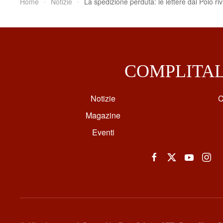
Home
Notizie
La spedizione perduta: le lettere dal Polo r
COMPLITA
Notizie
C
Magazine
Eventi