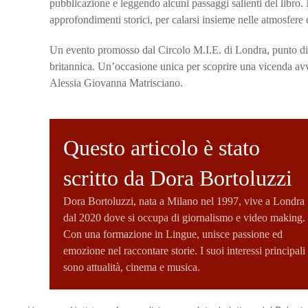
pubblicazione e leggendo alcuni passaggi salienti del libro
approfondimenti storici, per calarsi insieme nelle atmosfere 
Un evento promosso dal Circolo M.I.E. di Londra, punto di rif
britannica. Un’occasione unica per scoprire una vicenda avvinc
Alessia Giovanna Matrisciano.
Questo articolo è stato
scritto da Dora Bortoluzzi
Dora Bortoluzzi, nata a Milano nel 1997, vive a Londra
dal 2020 dove si occupa di giornalismo e video making.
Con una formazione in Lingue, unisce passione ed
emozione nel raccontare storie. I suoi interessi principali
sono attualità, cinema e musica.