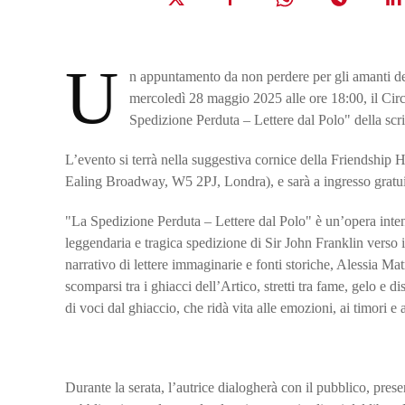
U
n appuntamento da non perdere per gli amanti della
mercoledì 28 maggio 2025 alle ore 18:00, il Circ
Spedizione Perduta – Lettere dal Polo" della scri
L’evento si terrà nella suggestiva cornice della Friendship H
Ealing Broadway, W5 2PJ, Londra), e sarà a ingresso gratu
"La Spedizione Perduta – Lettere dal Polo" è un’opera intens
leggendaria e tragica spedizione di Sir John Franklin verso 
narrativo di lettere immaginarie e fonti storiche, Alessia M
scomparsi tra i ghiacci dell’Artico, stretti tra fame, gelo e 
di voci dal ghiaccio, che ridà vita alle emozioni, ai timori 
Durante la serata, l’autrice dialogherà con il pubblico, prese