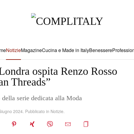
me
Notizie
Magazine
Cucina e Made in Italy
Benessere
Profession
 Londra ospita Renzo Rosso
ian Threads”
della serie dedicata alla Moda
Giugno 2024
. Pubblicato in
Notizie
.