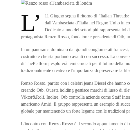
L’
11 Giugno segna il ritorno di "Italian Threads:
dall’Ambasciata d’Italia nel Regno Unito in col
Dedicato a uno dei settori più rappresentativi 
protagonista Renzo Rosso, fondatore e presidente di Otb, un 
In un panorama dominato dai grandi conglomerati francesi, 
costruito e che sta portando avanti con successo. La convers
di ThePlatform, esplorerà temi cruciali per il futuro della moda
tradizionalmente creativo e l'importanza di preservare la filie
Renzo Rosso, partito con i celebri jeans Diesel che hanno co
creando Otb. Questa holding gestisce marchi di lusso di ri
Viktor&Rolf. Inoltre, Otb controlla aziende come Staff Inte
americano Amiri. Il gruppo rappresenta un esempio di succes
globale pur mantenendo un forte legame con le tradizioni pro
L'incontro con Renzo Rosso è il secondo appuntamento di un