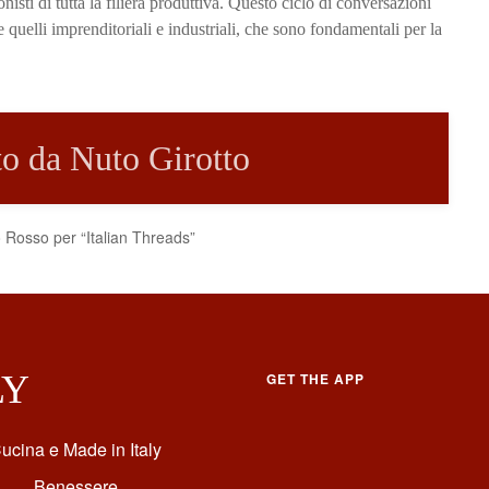
nisti di tutta la filiera produttiva. Questo ciclo di conversazioni
he quelli imprenditoriali e industriali, che sono fondamentali per la
tto da Nuto Girotto
 Rosso per “Italian Threads”
LY
GET THE APP
ucina e Made in Italy
Benessere