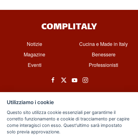
COMPLITALY
Notizie
Cucina e Made in Italy
Magazine
Benessere
Eventi
Professionisti
Utilizziamo i cookie
Questo sito utilizza cookie essenziali per garantirne il
corretto funzionamento e cookie di tracciamento per capire
© All rights reserved. Powered by Zarix Solution LTD, Forest House
come interagisci con esso. Quest'ultimo sarà impostato
Business Centre, 8 Gainsborough Road, London, England, E11 1HT.
solo previa approvazione.