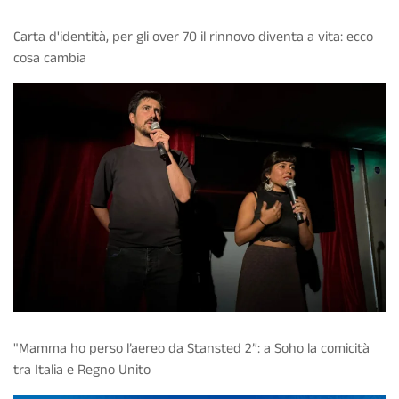
Carta d'identità, per gli over 70 il rinnovo diventa a vita: ecco
cosa cambia
"Mamma ho perso l’aereo da Stansted 2”: a Soho la comicità
tra Italia e Regno Unito