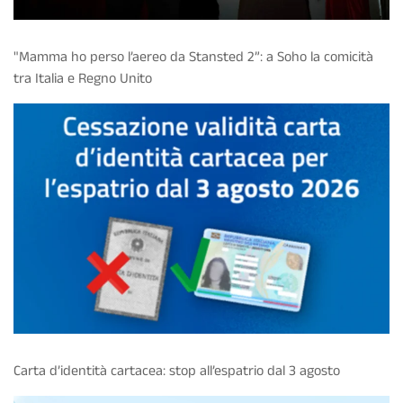
"Mamma ho perso l’aereo da Stansted 2”: a Soho la comicità
tra Italia e Regno Unito
Carta d’identità cartacea: stop all’espatrio dal 3 agosto