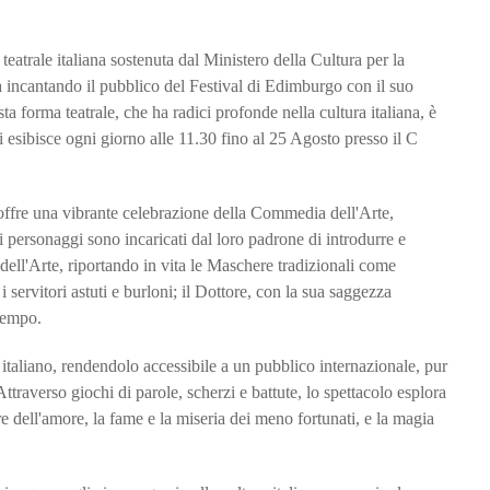
trale italiana sostenuta dal Ministero della Cultura per la
ta incantando il pubblico del Festival di Edimburgo con il suo
 forma teatrale, che ha radici profonde nella cultura italiana, è
 esibisce ogni giorno alle 11.30 fino al 25 Agosto presso il C
 offre una vibrante celebrazione della Commedia dell'Arte,
ti personaggi sono incaricati dal loro padrone di introdurre e
ell'Arte, riportando in vita le Maschere tradizionali come
servitori astuti e burloni; il Dottore, con la sua saggezza
 tempo.
italiano, rendendolo accessibile a un pubblico internazionale, pur
Attraverso giochi di parole, scherzi e battute, lo spettacolo esplora
re dell'amore, la fame e la miseria dei meno fortunati, e la magia