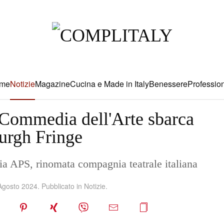
me
Notizie
Magazine
Cucina e Made in Italy
Benessere
Profession
Commedia dell'Arte sbarca
burgh Fringe
a APS, rinomata compagnia teatrale italiana
Agosto 2024
. Pubblicato in
Notizie
.