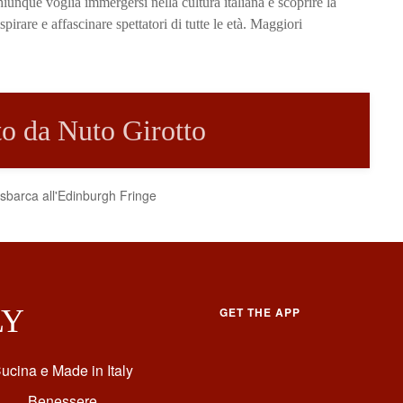
unque voglia immergersi nella cultura italiana e scoprire la
rare e affascinare spettatori di tutte le età. Maggiori
tto da Nuto Girotto
sbarca all'Edinburgh Fringe
LY
GET THE APP
ucina e Made in Italy
Benessere