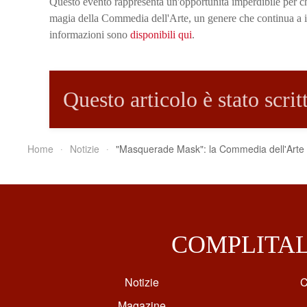
Questo evento rappresenta un'opportunità imperdibile per chi
magia della Commedia dell'Arte, un genere che continua a ispi
informazioni sono
disponibili qui
.
Questo articolo è stato scri
Home
Notizie
"Masquerade Mask": la Commedia dell'Arte 
COMPLITA
Notizie
C
Magazine