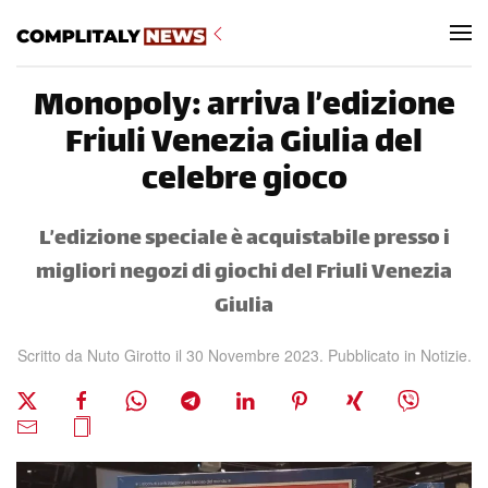
Skip to main content
Monopoly: arriva l’edizione
Friuli Venezia Giulia del
celebre gioco
L’edizione speciale è acquistabile presso i
migliori negozi di giochi del Friuli Venezia
Giulia
Scritto da Nuto Girotto il
30 Novembre 2023
. Pubblicato in
Notizie
.