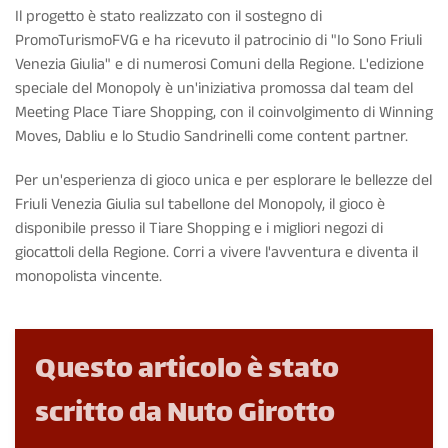
Il progetto è stato realizzato con il sostegno di
PromoTurismoFVG e ha ricevuto il patrocinio di "Io Sono Friuli
Venezia Giulia" e di numerosi Comuni della Regione. L'edizione
speciale del Monopoly è un'iniziativa promossa dal team del
Meeting Place Tiare Shopping, con il coinvolgimento di Winning
Moves, Dabliu e lo Studio Sandrinelli come content partner.
Per un'esperienza di gioco unica e per esplorare le bellezze del
Friuli Venezia Giulia sul tabellone del Monopoly, il gioco è
disponibile presso il Tiare Shopping e i migliori negozi di
giocattoli della Regione. Corri a vivere l'avventura e diventa il
monopolista vincente.
Questo articolo è stato
scritto da Nuto Girotto