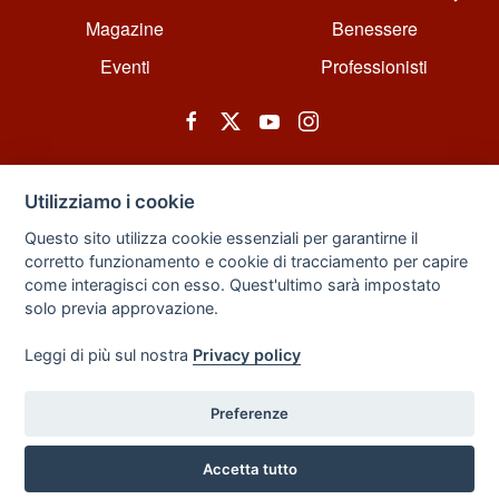
Magazine
Benessere
Eventi
Professionisti
Utilizziamo i cookie
Questo sito utilizza cookie essenziali per garantirne il
corretto funzionamento e cookie di tracciamento per capire
© All rights reserved. Powered by Zarix Solution LTD, Forest House
come interagisci con esso. Quest'ultimo sarà impostato
Business Centre, 8 Gainsborough Road, London, England, E11 1HT.
solo previa approvazione.
Privacy Policy
|
Sitemap
Leggi di più sul nostra
Privacy policy
Preferenze
Back to Top
Accetta tutto